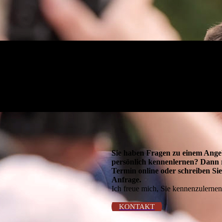
Sie haben Fragen zu einem Ange
persönlich kennenlernen? Dann r
Termin online oder schreiben Sie
Anfrage.
Ich freue mich, Sie kennenzulernen
KONTAKT