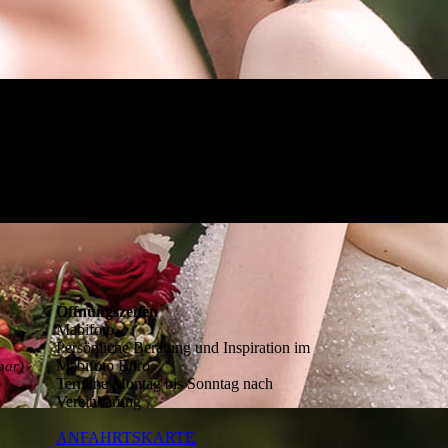
Öffnungszeiten
Mabifoto
Persönliche Beratung und Inspiration im
Mabifoto Büro
bar)
Termine Montag bis Sonntag nach
Vereinbarung
ANFAHRTSKARTE