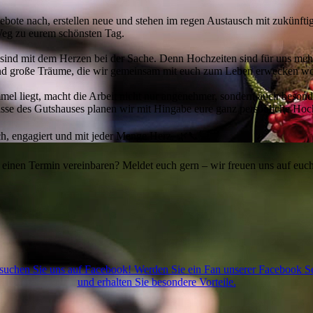
gebote nach, erstellen neue und stehen im regen Austausch mit zukünfti
 Weg zu eurem schönsten Tag.
 sind mit dem Herzen bei der Sache. Denn Hochzeiten sind für uns meh
und große Träume, die wir gemeinsam mit euch zum Leben erwecken wo
mmel liegt, macht die Arbeit nicht nur angenehmer, sondern auch beson
sse des Gutshauses planen wir mit Hingabe eure ganz persönliche Hoch
sch, engagiert und mit jeder Menge Herz. 🌿📞💻
 einen Termin vereinbaren? Meldet euch gern – wir freuen uns auf euc
suchen Sie uns auf Facebook! Werden Sie ein Fan unserer Facebook Se
und erhalten Sie besondere Vorteile.