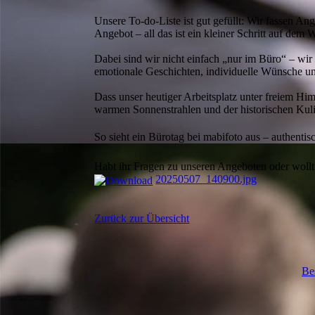
Unsere To-do-Liste ist gut gefüllt: Wir fassen An
Angebot – all das ist ein kleiner Schritt auf dem
Dabei sind wir nicht einfach „nur im Büro“ – wir
emotionale Geschichten, individuelle Wünsche 
Dass unser heutiger Arbeitsplatz unter freiem Hi
warmen Sonnenstrahlen und der historischen Kuli
So sieht ein Bürotag bei mabifoto aus – authenti
Habt ihr Fragen zu unseren Angeboten oder wollt
20250507_140900.jpg
Zurück zur Übersicht
Be