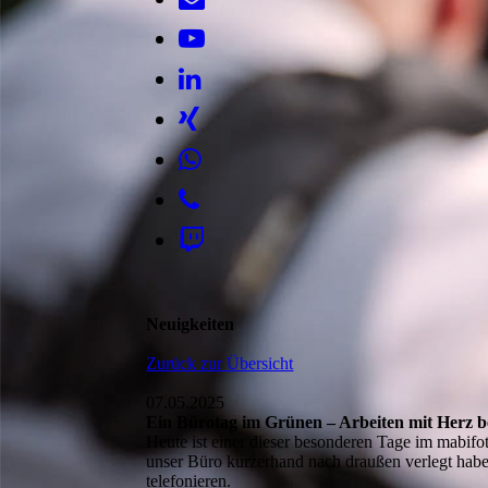
Neuigkeiten
Zurück zur Übersicht
07.05.2025
Ein Bürotag im Grünen – Arbeiten mit Herz b
Heute ist einer dieser besonderen Tage im mabifo
unser Büro kurzerhand nach draußen verlegt haben
telefonieren.