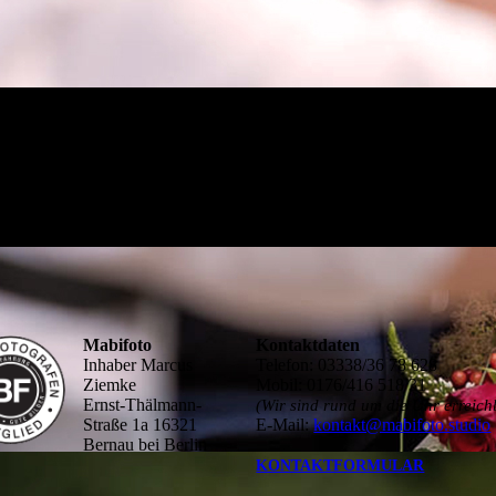
Mabifoto
Kontaktdaten
Inhaber Marcus
Telefon: 03338/36 78 628
Ziemke
Mobil: 0176/416 518 31
Ernst-Thälmann-
(Wir sind rund um die Uhr erreich
Straße 1a 16321
E-Mail:
kontakt@mabifoto.studio
Bernau bei Berlin
KONTAKTFORMULAR