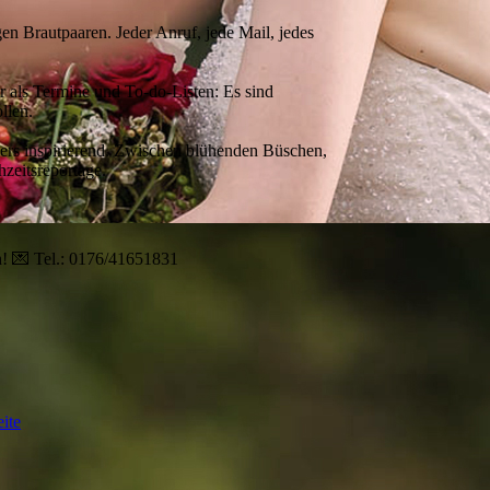
gen Brautpaaren. Jeder Anruf, jede Mail, jedes
r als Termine und To-do-Listen: Es sind
llen.
ders inspirierend. Zwischen blühenden Büschen,
zeitsreportage.
h! 💌 Tel.: 0176/41651831
ite