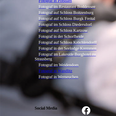
Fotograf in Potsdam
Fotograf im Restaurant Boddensee
Fotograf auf Schloss Boitzenburg
Fotograf auf Schloss Burgk Freital
Fotograf im Schloss Diedersdorf
Fotograf auf Schloss Kartzow
Fotograf in der Schorfheide
Fotograf auf Schloss Kröchlendorff
Fotograf in der Seelodge Kremmen
Fotograf im Lakeside Burghotel zu
Strausberg
Fotograf im Weidendom
Fotograf in Wandlitz
Fotograf in Werneuchen
Social Media