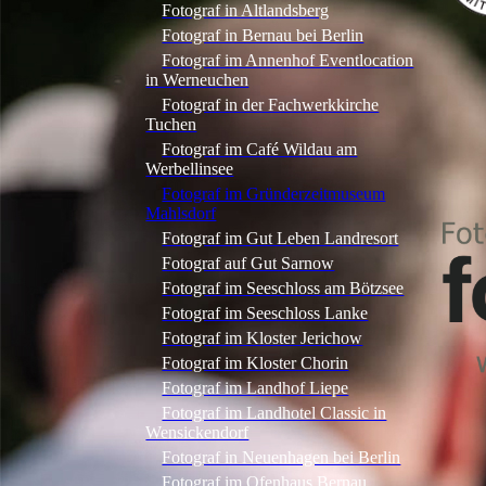
Fotograf in Altlandsberg
Fotograf in Bernau bei Berlin
Fotograf im Annenhof Eventlocation
in Werneuchen
Fotograf in der Fachwerkkirche
Tuchen
Fotograf im Café Wildau am
Werbellinsee
Fotograf im Gründerzeitmuseum
Mahlsdorf
Fotograf im Gut Leben Landresort
Fotograf auf Gut Sarnow
Fotograf im Seeschloss am Bötzsee
Fotograf im Seeschloss Lanke
Fotograf im Kloster Jerichow
Fotograf im Kloster Chorin
Fotograf im Landhof Liepe
Fotograf im Landhotel Classic in
Wensickendorf
Fotograf in Neuenhagen bei Berlin
Fotograf im Ofenhaus Bernau