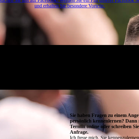
suchen Sie uns auf Facebook! Werden Sie ein Fan unserer Facebook Se
und erhalten Sie besondere Vorteile.
Sie haben Fragen zu einem Ange
persönlich kennenlernen? Dann r
Termin online oder schreiben Sie
Anfrage.
Ich freue mich, Sie kennenzulernen