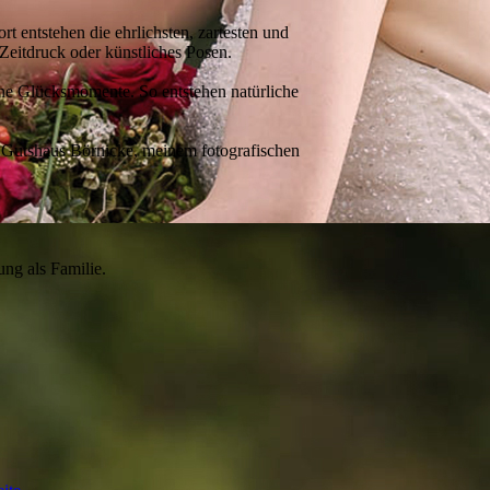
 entstehen die ehrlichsten, zartesten und
Zeitdruck oder künstliches Posen.
ne Glücksmomente. So entstehen natürliche
s Gutshaus Börnicke, meinem fotografischen
ung als Familie.