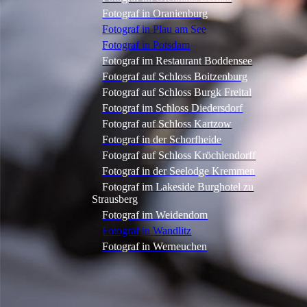
Fotograf in Oranienburg
Fotograf in Plau am See
Fotograf in Potsdam
Fotograf im Restaurant Boddensee
Fotograf auf Schloss Boitzenburg
Fotograf auf Schloss Burgk Freital
Fotograf im Schloss Diedersdorf
Fotograf auf Schloss Kartzow
Fotograf in der Schorfheide
Fotograf auf Schloss Kröchlendorff
Fotograf in der Seelodge Kremmen
Fotograf im Lakeside Burghotel zu
Strausberg
Fotograf im Weidendom
Fotograf in Wandlitz
Fotograf in Werneuchen