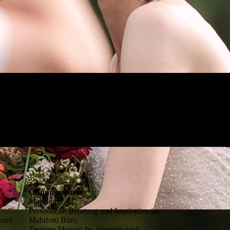
Öffnungszeiten
Mabifoto
Persönliche Beratung und Inspiration im
Mabifoto Büro
bar)
Termine Montag bis Sonntag nach