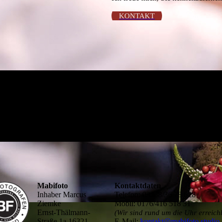
KONTAKT
Mabifoto
Kontaktdaten
Inhaber Marcus
Telefon: 03338/36 78 628
Ziemke
Mobil: 0176/416 518 31
Ernst-Thälmann-
(Wir sind rund um die Uhr erreich
Straße 1a 16321
E-Mail:
kontakt@mabifoto.studio