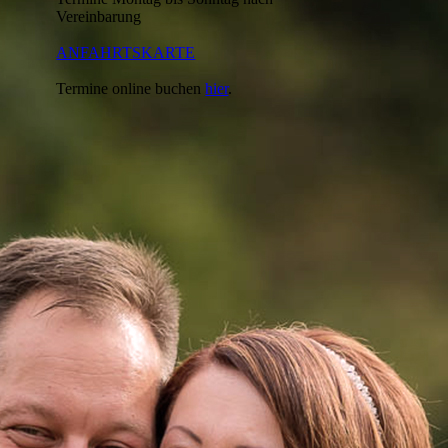
Vereinbarung
ANFAHRTSKARTE
Termine online buchen
hier
.