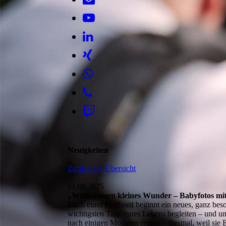
Neuigkeiten
Zurück zur Übersicht
01.08.2025
„Willkommen kleines Wunder – Babyfotos mit
Nach eurer Hochzeit beginnt ein neues, ganz beson
wichtigsten Tage eures Lebens begleiten – und u
nach einigen Monaten erneut – diesmal, weil sie 