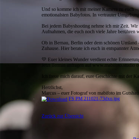
Und so komme ich mit meiner Kamera zu euch – nic
emotionalsten Babyfotos. In vertrauter Umgebung
Bei jedem Babyshooting nehme ich mir Zeit. Wir
Aufnahmen, die euch noch viele Jahre berühren 
Ob in Bernau, Berlin oder dem schönen Umland –
Zuhause. Hier berate ich euch in entspannter A
💛 Euer kleines Wunder verdient echte Erinnerun
Jetzt Termin anfragen auf www.mabifoto.studio o
Ich freue mich darauf, eure Geschichte mit der K
Herzlichst,
Marcus – euer Fotograf von mabifoto im Gutshau
FS PM 211021-73dxo.jpg
Zurück zur Übersicht