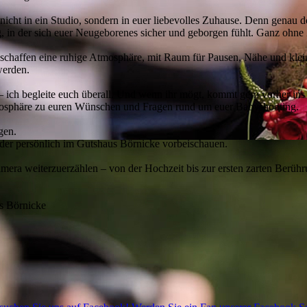
ht in ein Studio, sondern in euer liebevolles Zuhause. Denn genau dort
, in der sich euer Neugeborenes sicher und geborgen fühlt. Ganz ohne 
 schaffen eine ruhige Atmosphäre, mit Raum für Pausen, Nähe und klei
werden.
 ich begleite euch überall. Und wenn ihr mögt, kommt gern vorher in
tmosphäre zu euren Wünschen und Fragen rund um euer Babyshooting.
gen.
der persönlich im Gutshaus Börnicke vorbeischauen.
amera weiterzuerzählen – von der Hochzeit bis zur ersten zarten Berühr
s Börnicke