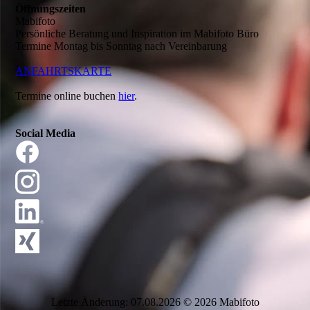
Öffnungszeiten
Mabifoto
Persönliche Beratung und Inspiration im Mabifoto Büro
Termine Montag bis Sonntag nach Vereinbarung
ANFAHRTSKARTE
Termine online buchen
hier
.
Social Media
Letzte Änderung: 07.08.2026 © 2026 Mabifoto