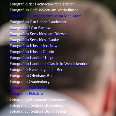
Fotograf in der Fachwerkkirche Tuchen
Fotograf im Café Wildau am Werbellinsee
Fotograf im Gründerzeitmuseum Mahlsdorf
Fotograf im Gut Leben Landresort
Fotograf auf Gut Sarnow
Fotograf im Seeschloss am Bötzsee
Fotograf im Seeschloss Lanke
Fotograf im Kloster Jerichow
Fotograf im Kloster Chorin
Fotograf im Landhof Liepe
Fotograf im Landhotel Classic in Wensickendorf
Fotograf in Neuenhagen bei Berlin
Fotograf im Ofenhaus Bernau
Fotograf in Oranienburg
Fotograf in Plau am See
Fotograf in Potsdam
Fotograf im Restaurant Boddensee
Fotograf auf Schloss Boitzenburg
Fotograf auf Schloss Burgk Freital