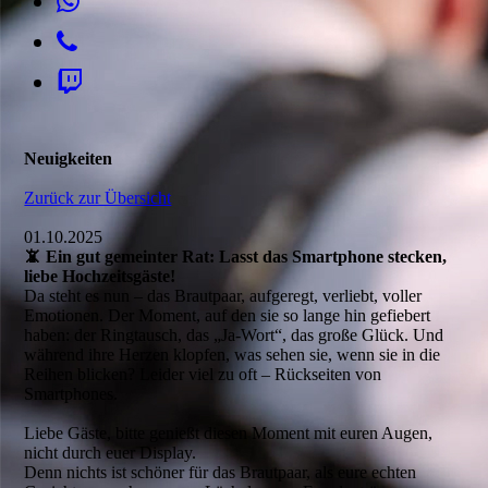
Neuigkeiten
Zurück zur Übersicht
01.10.2025
📵 Ein gut gemeinter Rat: Lasst das Smartphone stecken,
liebe Hochzeitsgäste!
Da steht es nun – das Brautpaar, aufgeregt, verliebt, voller
Emotionen. Der Moment, auf den sie so lange hin gefiebert
haben: der Ringtausch, das „Ja-Wort“, das große Glück. Und
während ihre Herzen klopfen, was sehen sie, wenn sie in die
Reihen blicken? Leider viel zu oft – Rückseiten von
Smartphones.
Liebe Gäste, bitte genießt diesen Moment mit euren Augen,
nicht durch euer Display.
Denn nichts ist schöner für das Brautpaar, als eure echten