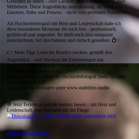
Gesichter zu sehen – euer Lächeln, eure Freudentränen, euer
Mitfiebern. Diese Augenblicke sind einmalig, sie leben von
Emotion, Nähe und Präsenz – nicht vom perfekten Handyfoto.
Als Hochzeitsfotograf mit Herz und Leidenschaft halte ich
diese besonderen Momente für euch fest – professionell,
gefühlvoll und ungestört. Ihr dürft euch also entspannt
zurücklehnen, tief durchatmen und einfach genießen. 💍✨
👉 Mein Tipp: Lasst die Handys stecken, genießt den
Augenblick – und überlasst die Erinnerungen mir.
Ich sorge dafür, dass jede Emotion, jeder Blick und jede Geste
für immer festgehalten wird.
Mehr über meine Arbeit als Hochzeitsfotograf findet ihr unter
www.mabifoto.info
oder direkt für Anfragen unter www.mabifoto.studio
.
💬 Jetzt Termin sichern & beraten lassen – mit Herz und
Leidenschaft, euer Fotograf mit der Fliege.
ki erstellt brautpaar ringe smartphone.jpeg
Zurück zur Übersicht