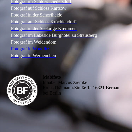
Fotograf im Schloss Diedersdorf
Fotograf auf Schloss Kartzow
Fotograf in der Schorfheide
Fotograf auf Schloss Kröchlendorff
Fotograf in der Seelodge Kremmen
Fotograf im Lakeside Burghotel zu Strausberg
Fotograf im Weidendom
Fotograf in Wandlitz
Fotograf in Werneuchen
Mabifoto
Inhaber Marcus Ziemke
Ernst-Thälmann-Straße 1a 16321 Bernau
bei Berlin