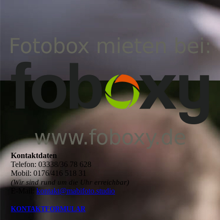
Kontaktdaten
Telefon: 03338/36 78 628
Mobil: 0176/416 518 31
(Wir sind rund um die Uhr erreichbar)
E-Mail:
kontakt@mabifoto.studio
KONTAKTFORMULAR