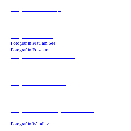
Fotograf im Kloster Chorin
Fotograf im Landhof Liepe
Fotograf im Landhotel Classic in Wensickendorf
Fotograf in Neuenhagen bei Berlin
Fotograf im Ofenhaus Bernau
Fotograf in Oranienburg
Fotograf in Plau am See
Fotograf in Potsdam
Fotograf im Restaurant Boddensee
Fotograf auf Schloss Boitzenburg
Fotograf auf Schloss Burgk Freital
Fotograf im Schloss Diedersdorf
Fotograf auf Schloss Kartzow
Fotograf in der Schorfheide
Fotograf auf Schloss Kröchlendorff
Fotograf in der Seelodge Kremmen
Fotograf im Lakeside Burghotel zu Strausberg
Fotograf im Weidendom
Fotograf in Wandlitz
Fotograf in Werneuchen