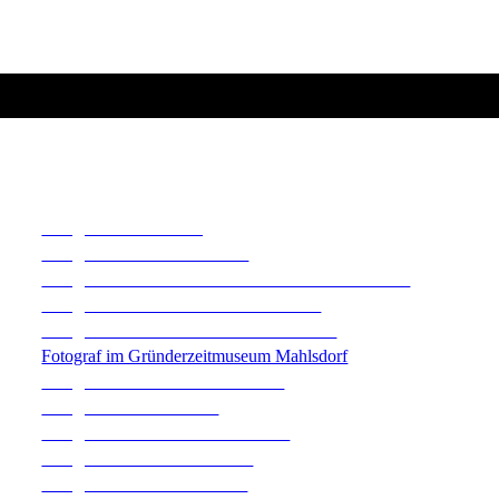
Fotograf in Altlandsberg
Fotograf in Bernau bei Berlin
Fotograf im Annenhof Eventlocation in Werneuchen
Fotograf in der Fachwerkkirche Tuchen
Fotograf im Café Wildau am Werbellinsee
Fotograf im Gründerzeitmuseum Mahlsdorf
Fotograf im Gut Leben Landresort
Fotograf auf Gut Sarnow
Fotograf im Seeschloss am Bötzsee
Fotograf im Seeschloss Lanke
Fotograf im Kloster Jerichow