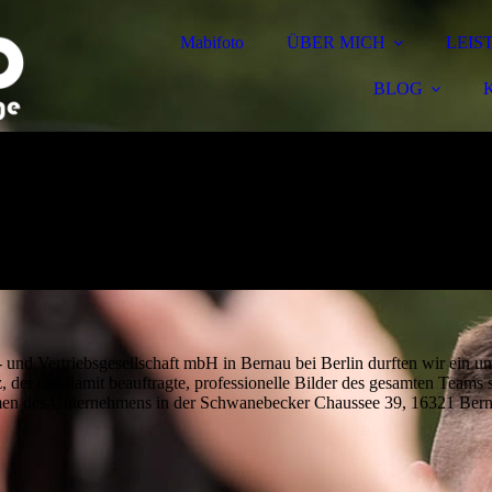
Mabifoto
ÜBER MICH
LEIS
BLOG
 Vertriebsgesellschaft mbH in Bernau bei Berlin durften wir ein um
, der uns damit beauftragte, professionelle Bilder des gesamten Teams 
men des Unternehmens in der Schwanebecker Chaussee 39, 16321 Bernau 