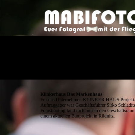
Klinkerhaus Das Markenhaus
Für das Unternehmen KLINKER HAUS Projekt- und
Auftraggeber war Geschäftsführer Sirko Schladitz
Fotoshooting fand nicht nur in den Geschäftsräu
einem aktuellen Bauprojekt in Rüdnitz.