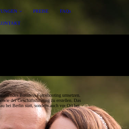
TUNGEN
PREISE
FAQs
KONTAKT
fassendes Business-Fotoshooting umsetzen.
sowie der Geschäftsführung zu erstellen. Das
bei Berlin statt, sondern auch vor Ort bei