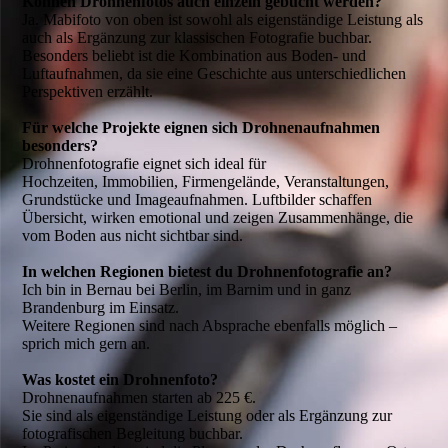
Können Drohnenfotos auch einzeln gebucht werden?
Ja. Mabifoto von oben ist sowohl als eigenständige Leistung als
auch als Ergänzung zur klassischen Fotografie buchbar.
Besonders beliebt ist die Kombination aus Boden- und
Luftaufnahmen, da sie eine Geschichte aus unterschiedlichen
Perspektiven erzählt.
Für welche Projekte eignen sich Drohnenaufnahmen
besonders?
Drohnenfotografie eignet sich ideal für
Hochzeiten, Immobilien, Firmengelände, Veranstaltungen,
Grundstücke und Imageaufnahmen. Luftbilder schaffen
Übersicht, wirken emotional und zeigen Zusammenhänge, die
vom Boden aus nicht sichtbar sind.
In welchen Regionen bietest du Drohnenfotografie an?
Ich bin in Bernau bei Berlin, im Barnim und in ganz
Brandenburg im Einsatz.
Weitere Regionen sind nach Absprache ebenfalls möglich –
sprich mich gern an.
Was kostet ein Drohnenfoto?
Drohnenaufnahmen starten ab 225 €.
Sie sind als eigenständige Leistung oder als Ergänzung zur
fotografischen Begleitung buchbar.