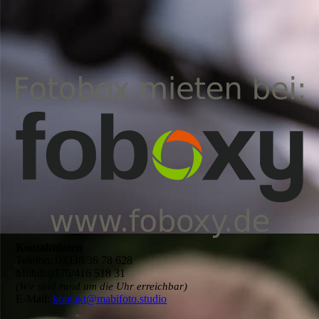
Kontaktdaten
Telefon: 03338/36 78 628
Mobil: 0176/416 518 31
(Wir sind rund um die Uhr erreichbar)
E-Mail:
kontakt@mabifoto.studio