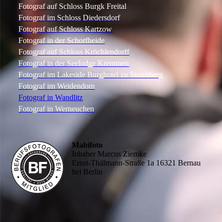
Fotograf auf Schloss Burgk Freital
Fotograf im Schloss Diedersdorf
Fotograf auf Schloss Kartzow
Fotograf in der Schorfheide
Fotograf auf Schloss Kröchlendorff
Fotograf in der Seelodge Kremmen
Fotograf im Lakeside Burghotel zu Strausberg
Fotograf im Weidendom
Fotograf in Wandlitz
Fotograf in Werneuchen
Mabifoto
Inhaber Marcus Ziemke
Ernst-Thälmann-Straße 1a 16321 Bernau
bei Berlin