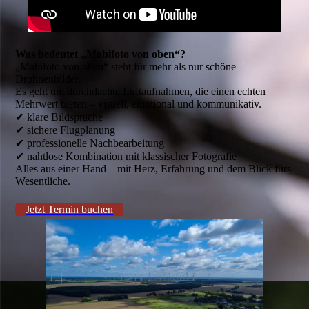
Was bedeutet „Mabifoto von oben“?
„Mabifoto von oben“ steht für mehr als nur schöne
Drohnenbilder.
Es geht um durchdachte Luftaufnahmen, die einen echten
Mehrwert bieten – visuell, emotional und kommunikativ.
✔ klare Bildsprache
✔ sichere Flugplanung
✔ professionelle Nachbearbeitung
✔ nahtlose Kombination mit klassischer Fotografie
Alles aus einer Hand – mit Herz, Erfahrung und dem Blick fürs
Wesentliche.
Jetzt Termin buchen