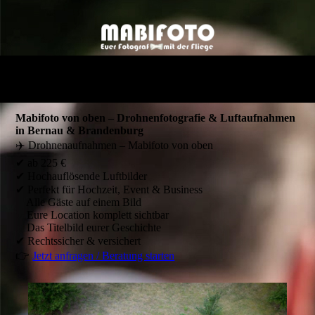
Mabifoto von oben – Drohnenfotografie & Luftaufnahmen
in Bernau & Brandenburg
✈️ Drohnenaufnahmen – Mabifoto von oben
✔ ab 225 €
✔ Hochauflösende Luftbilder
✔ Perfekt für Hochzeit, Event & Business
Alle Gäste auf einem Bild
Eure Location komplett sichtbar
Das Titelbild eurer Geschichte
✔ Rechtssicher & versichert
👉
Jetzt anfragen / Beratung starten