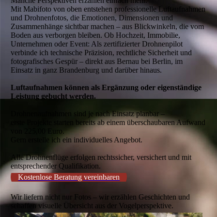
Manche Perspektiven erzählen einfach mehr.
Mit Mabifoto von oben entstehen professionelle Luftaufnahmen
und Drohnenfotos, die Emotionen, Dimensionen und
Zusammenhänge sichtbar machen – aus Blickwinkeln, die vom
Boden aus verborgen bleiben. Ob Hochzeit, Immobilie,
Unternehmen oder Event: Als zertifizierter Drohnenpilot
verbinde ich technische Präzision, rechtliche Sicherheit und
fotografisches Gespür – direkt aus Bernau bei Berlin, im
Einsatz in ganz Brandenburg und darüber hinaus.
Luftaufnahmen können als Ergänzung oder eigenständige
Leistung gebucht werden.
Drohnenaufnahmen sind je nach Einsatz planbar –
erste Projekte starten bereits ab einem überschaubaren Aufwand
von 225,00 Euro.
Gern erstelle ich ein individuelles Angebot.
Alle Drohnenflüge erfolgen rechtssicher, versichert und mit
entsprechender Qualifikation.
Kostenlose Beratung vereinbaren
Wir liefern nicht nur Fotos – wir erzählen Geschichten und
schaffen visuelle Übersicht aus der Vogelperspektive.