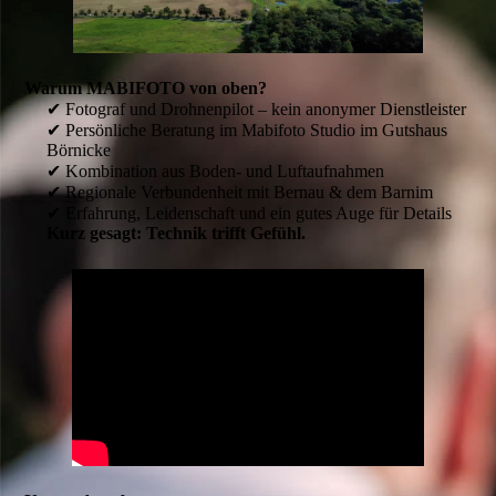
Warum MABIFOTO von oben?
✔ Fotograf und Drohnenpilot – kein anonymer Dienstleister
✔ Persönliche Beratung im Mabifoto Studio im Gutshaus
Börnicke
✔ Kombination aus Boden- und Luftaufnahmen
✔ Regionale Verbundenheit mit Bernau & dem Barnim
✔ Erfahrung, Leidenschaft und ein gutes Auge für Details
Kurz gesagt: Technik trifft Gefühl.