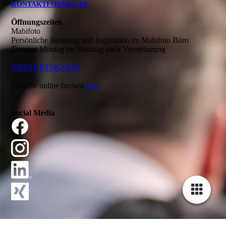
KONTAKTFORMULAR
Öffnungszeiten
Mabifoto
Persönliche Beratung und Inspiration im Mabifoto Büro
Termine Montag bis Sonntag nach Vereinbarung
ANFAHRTSKARTE
Termine online buchen
hier
.
Social Media