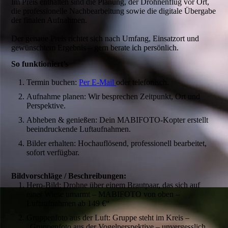
Im Preis enthalten sind die Planung, der Drohnenflug vor Ort,
die professionelle Nachbearbeitung sowie die digitale Übergabe
der finalen Aufnahmen.
Der genaue Preis richtet sich nach Umfang, Einsatzort und
gewünschtem Ergebnis – gern berate ich persönlich.
So funktioniert’s
Termin buchen:
Per E-Mail
oder telefonisch.
Aufnahme planen: Wir besprechen Zeitpunkt, Ort und
Perspektive.
Abheben & genießen: Dein MABIFOTO-Kopter erstellt
beeindruckende Luftaufnahmen.
Bilder erhalten: Hochauflösend, professionell bearbeitet,
sofort verfügbar.
Bildvorschläge / Beschreibungen:
Hero-Bild: Drohne über einem Brautpaar, das sich auf
einer Wiese umarmt – MABIFOTO von oben –
Luftaufnahmen ab 149 €“
Gruppenfoto aus der Luft: Gruppe steht im Kreis –
„Gruppenfoto aus der Vogelperspektive – unvergesslich