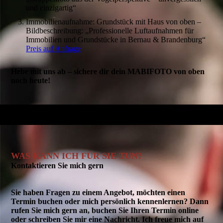
und einzigartig“
Immobilienaufnahme: Grundstück mit Haus von oben –
Bildbeschreibung: „Professionelle Luftaufnahmen für
Immobilien und Grundstücke in Bernau & Brandenburg“
Preis auf Anfrage
Hebe mit uns ab – sichere dir dein MABIFOTO von oben
noch heute!
WAS KANN ICH FÜR SIE TUN?
Kontaktieren Sie mich gern
Sie haben Fragen zu einem Angebot, möchten einen
Termin buchen oder mich persönlich kennenlernen? Dann
rufen Sie mich gern an, buchen Sie Ihren Termin online
oder schreiben Sie mir eine Nachricht. Ich freue mich auf