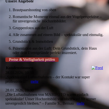
Unsere Angebote
Brautpaarshooting von oben
Romantische Momente einmal aus der Vogelperspektive –
für unvergessliche Hochzeitsbilder.
Gruppenfotos aus der Luft
Alle zusammen auf einem Bild – spektakulär und einmalig.
Grundstück & Immobilien
Präsentation aus der Luft: Dein Grundstück, dein Haus
oder dein Eventgelände perfekt inszeniert.
Preise & Verfügbarkeit prüfen
Kundenstimmen
28.01.2026, 10:33
„Spektakuläre Luftaufnahmen – der Kontakt war super
professionell!“
mehr
28.01.2026, 10:30
„Die Luftaufnahmen von MABIFOTO waren einfach
spektakulär! Unser Hochzeitsbild von oben wird für immer
unvergesslich bleiben.“ – Familie S., Bernau
mehr