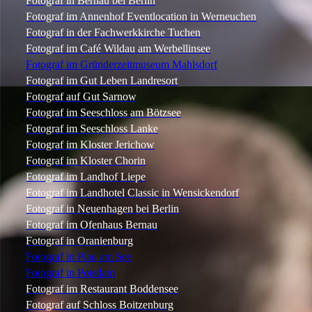
Fotograf in Bernau bei Berlin
Fotograf im Annenhof Eventlocation in Werneuchen
Fotograf in der Fachwerkkirche Tuchen
Fotograf im Café Wildau am Werbellinsee
Fotograf im Gründerzeitmuseum Mahlsdorf
Fotograf im Gut Leben Landresort
Fotograf auf Gut Sarnow
Fotograf im Seeschloss am Bötzsee
Fotograf im Seeschloss Lanke
Fotograf im Kloster Jerichow
Fotograf im Kloster Chorin
Fotograf im Landhof Liepe
Fotograf im Landhotel Classic in Wensickendorf
Fotograf in Neuenhagen bei Berlin
Fotograf im Ofenhaus Bernau
Fotograf in Oranienburg
Fotograf in Plau am See
Fotograf in Potsdam
Fotograf im Restaurant Boddensee
Fotograf auf Schloss Boitzenburg