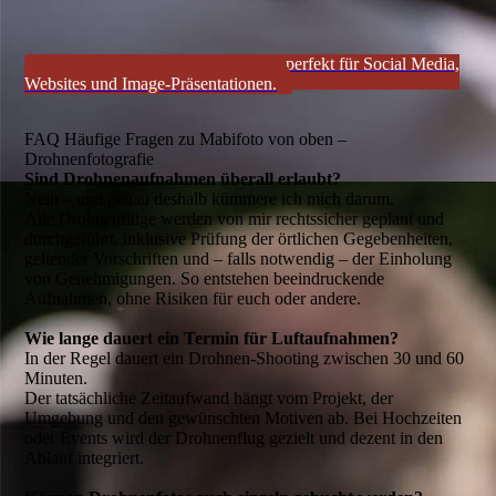
Drohnenfotos und -videos in 4K – perfekt für Social Media,
Websites und Image-Präsentationen.
FAQ Häufige Fragen zu Mabifoto von oben –
Drohnenfotografie
Sind Drohnenaufnahmen überall erlaubt?
Nein – und genau deshalb kümmere ich mich darum.
Alle Drohnenflüge werden von mir rechtssicher geplant und
durchgeführt, inklusive Prüfung der örtlichen Gegebenheiten,
geltender Vorschriften und – falls notwendig – der Einholung
von Genehmigungen. So entstehen beeindruckende
Aufnahmen, ohne Risiken für euch oder andere.
Wie lange dauert ein Termin für Luftaufnahmen?
In der Regel dauert ein Drohnen-Shooting zwischen 30 und 60
Minuten.
Der tatsächliche Zeitaufwand hängt vom Projekt, der
Umgebung und den gewünschten Motiven ab. Bei Hochzeiten
oder Events wird der Drohnenflug gezielt und dezent in den
Ablauf integriert.