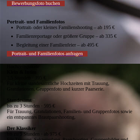
Bewerbungsfoto buchen
Portrait- und Familienfotos
Portrait- oder kleines Familienshooting – ab 195 €
Familienreportage oder größere Gruppe – ab 335 €
Begleitung einer Familienfeier – ab 495 €
Portrait- und Familienfotos anfragen
Hochzeitspakete
Klein & Intim
1,5 Stunden · 395 €
Für kleine standesamtliche Hochzeiten mit Trauung,
Gratulationen, Gruppenfoto und kurzer Paarserie.
Standesamt
bis zu 3 Stunden · 595 €
Für Trauung, Gratulationen, Familien- und Gruppenfotos sowie
ein entspanntes Brautpaarshooting.
Der Klassiker
bis zu 5 Stunden · ab 975 €
Für Trauung, Sektempfang, Paarshooting, Gruppenbilder und