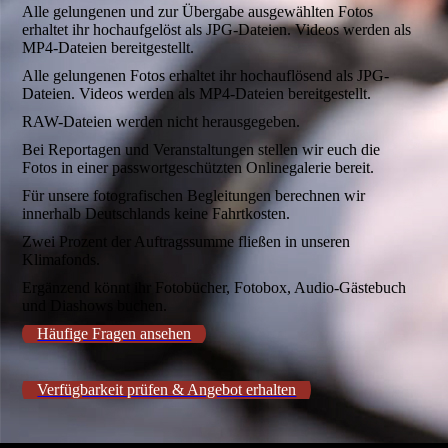
Alle gelungenen und zur Übergabe ausgewählten Fotos
erhaltet ihr hochaufgelöst als JPG-Dateien. Videos werden als
MP4-Dateien bereitgestellt.
Alle gelungenen Fotos erhaltet ihr hochauflösend als JPG-
Dateien. Videos werden als MP4-Dateien bereitgestellt.
RAW-Dateien werden nicht herausgegeben.
Bei Reportagen und Veranstaltungen stellen wir euch die
Fotos in einer passwortgeschützten Onlinegalerie bereit.
Für unsere fotografischen Begleitungen berechnen wir
innerhalb Deutschlands keine Fahrtkosten.
Zwei Prozent der Auftragssumme fließen in unseren
Klimafonds.
Ergänzend könnt ihr Fotobücher, Fotobox, Audio-Gästebuch
und Diashows buchen.
Häufige Fragen ansehen
Verfügbarkeit prüfen & Angebot erhalten