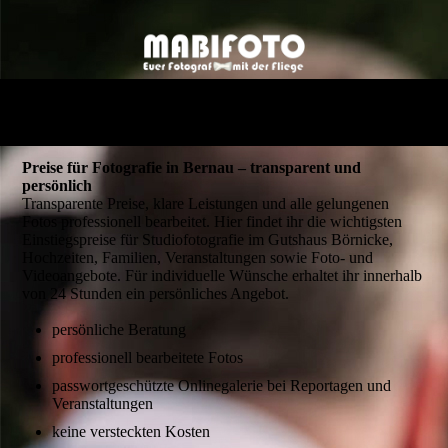
Preise für Fotografie in Bernau – transparent und
persönlich
Transparente Preise, klare Leistungen und alle gelungenen
Fotos professionell bearbeitet. Hier findet ihr die wichtigsten
Einstiegspreise für Studiofotografie im Gutshaus Börnicke,
Hochzeiten, Familien, Veranstaltungen sowie Foto- und
Videoangebote. Für individuelle Wünsche erhaltet ihr innerhalb
von 24 Stunden ein persönliches Angebot.
persönliche Beratung
professionell bearbeitete Fotos
passwortgeschützte Onlinegalerie bei Reportagen und
Veranstaltungen
keine versteckten Kosten