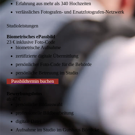
Erfahrung aus mehr als 340 Hochzeiten
verlässliches Fotografen- und Ersatzfotografen-Netzwerk
Studioleistungen
Biometrisches ePassbild
23 € inklusive Foto-Code
biometrische Aufnahme
zertifizierte digitale Übermittlung
persönlicher Foto-Code für die Behörde
persönliche Betreuung im Studio
Passbildtermin buchen
Bewerbungsfotos
ab 47 €
persönliche Bildauswahl
professionelle Bildbearbeitung
digitale Datei
Aufnahme im Studio im Gutshaus Börnicke