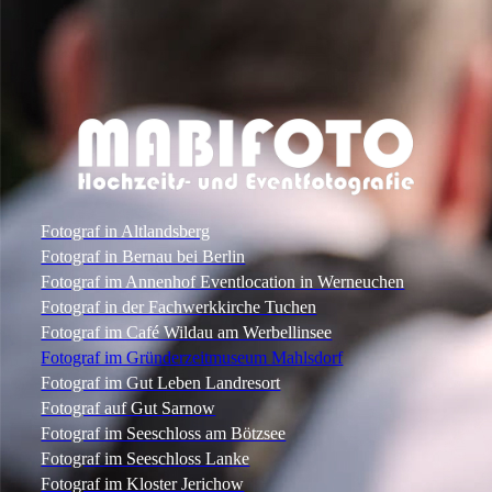
Fotograf in Altlandsberg
Fotograf in Bernau bei Berlin
Fotograf im Annenhof Eventlocation in Werneuchen
Fotograf in der Fachwerkkirche Tuchen
Fotograf im Café Wildau am Werbellinsee
Fotograf im Gründerzeitmuseum Mahlsdorf
Fotograf im Gut Leben Landresort
Fotograf auf Gut Sarnow
Fotograf im Seeschloss am Bötzsee
Fotograf im Seeschloss Lanke
Fotograf im Kloster Jerichow