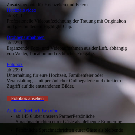
Zusatzangebote für Hochzeiten und Feiern
Hochzeitsvideo
ab 335 €
Professionelle Videoaufzeichnung der Trauung mit Originalton
und geschnittenem Highlight-Clip.
Drohnenaufnahmen
ab 225 €
Ergänzende Foto- und Videoaufnahmen aus der Luft, abhängig
von Wetter, Location und rechtlicher Freigabe.
Fotobox
ab 299 €
Unterhaltung für eure Hochzeit, Familienfeier oder
Veranstaltung – mit persönlicher Onlinegalerie und direktem
Zugriff auf die entstandenen Bilder.
Fotobox ansehen
Audio-Gästebuch Boxyfon
ab 145 € über unseren PartnerPersönliche
Sprachnachrichten eurer Gäste als bleibende Erinnerung.
Persönliche Sprachnachrichten eurer Gäste als bleibende