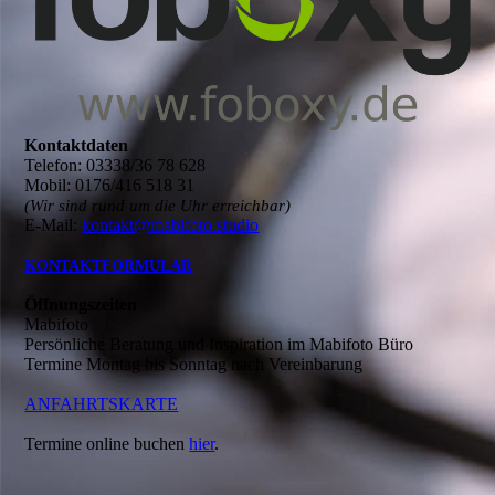
Kontaktdaten
Telefon: 03338/36 78 628
Mobil: 0176/416 518 31
(Wir sind rund um die Uhr erreichbar)
E-Mail:
kontakt@mabifoto.studio
KONTAKTFORMULAR
Öffnungszeiten
Mabifoto
Persönliche Beratung und Inspiration im Mabifoto Büro
Termine Montag bis Sonntag nach Vereinbarung
ANFAHRTSKARTE
Termine online buchen
hier
.