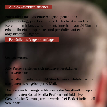
Erinnerung.
Audio-Gästebuch ansehen
Noch nicht das passende Angebot gefunden?
Jedes Shooting, jede Feier und jede Hochzeit ist anders.
Beschreibt mir kurz, was ihr plant. Innerhalb von 24 Stunden
erhaltet ihr ein transparentes und persönlich auf euch
abgestimmtes Angebot.
Persönliches Angebot anfragen
Gut zu wissen
Alle Preise verstehen sich inklusive gesetzlicher
Mehrwertsteuer.
Ihr erhaltet innerhalb von 24 Stunden ein ausführliches und
transparentes Angebot per E-Mail.
Die privaten Nutzungsrechte sowie die Veröffentlichung auf
euren privaten Social-Media-Profilen sind inklusive.
Gewerbliche Nutzungsrechte werden bei Bedarf individuell
vereinbart.