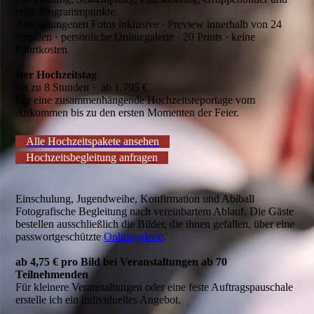
erste Programmpunkte.
Alle gelungenen Fotos inklusive · Preview innerhalb von 24
Stunden · persönliche Onlinegalerie · 20 Prints · keine
Fahrtkosten
Der Hochzeitstag
bis zu 8 Stunden · ab 1.795 €
Für eine zusammenhängende Hochzeitsreportage vom
Ankommen bis zu den ersten Momenten der Feier.
Alle Hochzeitspakete ansehen
Hochzeitsbegleitung anfragen
Einschulung, Jugendweihe, Konfirmation und Abiball
Fotografische Begleitung nach vereinbartem Ablauf. Die Gäste
bestellen ausschließlich die Bilder, die ihnen gefallen, über eine
passwortgeschützte
Onlinegalerie
.
ab 4,75 € pro Bild bei Veranstaltungen ab 70
Teilnehmenden
Für kleinere Veranstaltungen oder eine feste Auftragspauschale
erstelle ich ein individuelles Angebot.