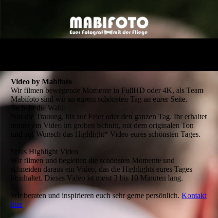
Video by Mabifoto
Wir filmen bewegende Momente in FullHD oder 4K, als Team
Mabifoto sind wir an eurem schönsten Tag an eurer Seite.
Ihr habt die Wahl:
Nur die Trauung, bis zur Feier oder den ganzen Tag. Ihr erhaltet
immer ein Video im groben Schnitt, mit dem originalen Ton
und auf Wunsch das Highlight* Video eures schönsten Tages.
*Das Highlight Video
Wir filmen und begleiten die schönsten Momente und
schneiden daraus ein Video, das die Highlights eures Tages
beinhaltet. Dieses Video ist meist 3 bis 10 Minuten lang.
Wir beraten und inspirieren euch sehr gerne persönlich.
Kontakt
hier