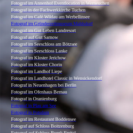
Fotograf im Annenhof Eventlocation in Werneuchen
Fotograf in der Fachwerkkirche Tuchen
Fotograf im Café Wildau am Werbellinsee
Fotograf im Gründerzeitmuseum Mahlsdorf
Fotograf im Gut Leben Landresort
Fotograf auf Gut Sarnow
Fotograf im Seeschloss am Bötzsee
Fotograf im Seeschloss Lanke
Fotograf im Kloster Jerichow
Fotograf im Kloster Chorin
Fotograf im Landhof Liepe
Fotograf im Landhotel Classic in Wensickendorf
Fotograf in Neuenhagen bei Berlin
Fotograf im Ofenhaus Bernau
Fotograf in Oranienburg
Fotograf in Plau am See
Fotograf in Potsdam
Fotograf im Restaurant Boddensee
Fotograf auf Schloss Boitzenburg
Fotograf auf Schloss Burgk Freital