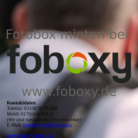
Kontaktdaten
Telefon: 03338/36 78 628
Mobil: 0176/416 518 31
(Wir sind rund um die Uhr erreichbar)
E-Mail:
kontakt@mabifoto.studio
KONTAKTFORMULAR