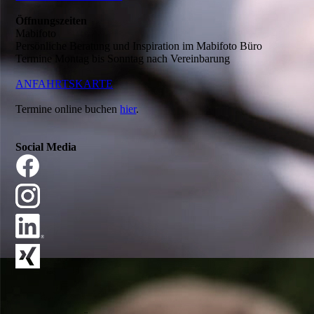
Öffnungszeiten
Mabifoto
Persönliche Beratung und Inspiration im Mabifoto Büro
Termine Montag bis Sonntag nach Vereinbarung
ANFAHRTSKARTE
Termine online buchen
hier
.
Social Media