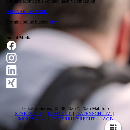
Termine Montag bis Sonntag nach Vereinbarung
ANFAHRTSKARTE
Termine online buchen
hier
.
Social Media
Letzte Änderung: 05.08.2026 © 2026 Mabifoto
STARTSEITE
|
KONTAKT
|
DATEN­SCHUTZ
|
IMPRESSUM
|
WIDERRUFSRECHT
|
AGB