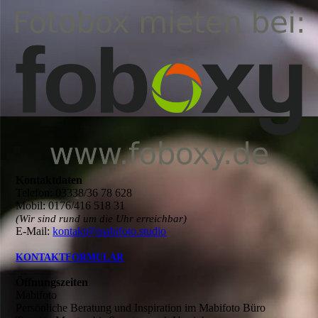
Kontaktdaten
Telefon: 03338/36 78 628
Mobil: 0176/416 518 31
(Wir sind rund um die Uhr erreichbar)
E-Mail:
kontakt@mabifoto.studio
KONTAKTFORMULAR
Öffnungszeiten
Mabifoto
Persönliche Beratung und Inspiration im Mabifoto Büro