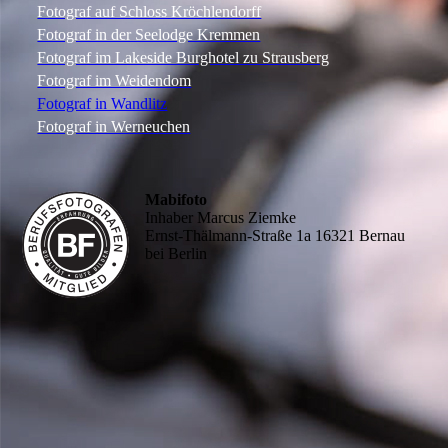
Fotograf auf Schloss Kröchlendorff
Fotograf in der Seelodge Kremmen
Fotograf im Lakeside Burghotel zu Strausberg
Fotograf im Weidendom
Fotograf in Wandlitz
Fotograf in Werneuchen
Mabifoto
Inhaber Marcus Ziemke
Ernst-Thälmann-Straße 1a 16321 Bernau
bei Berlin