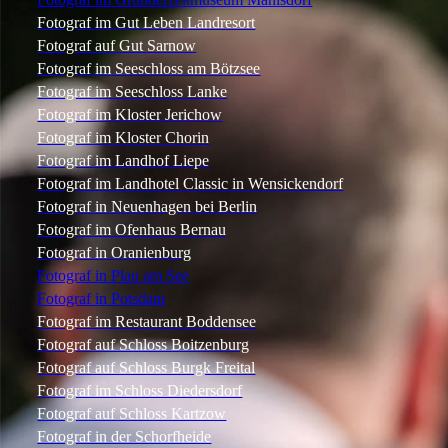
Fotograf im Gut Leben Landresort
Fotograf auf Gut Sarnow
Fotograf im Seeschloss am Bötzsee
Fotograf im Seeschloss Lanke
Fotograf im Kloster Jerichow
Fotograf im Kloster Chorin
Fotograf im Landhof Liepe
Fotograf im Landhotel Classic in Wensickendorf
Fotograf in Neuenhagen bei Berlin
Fotograf im Ofenhaus Bernau
Fotograf in Oranienburg
Fotograf in Plau am See
Fotograf in Potsdam
Fotograf im Restaurant Boddensee
Fotograf auf Schloss Boitzenburg
Fotograf auf Schloss Burgk Freital
Fotograf im Schloss Diedersdorf
Fotograf auf Schloss Kartzow
Fotograf in der Schorfheide