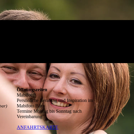
Öffnungszeiten
Mabifoto
Persönliche Beratung und Inspiration im
Mabifoto Büro
bar)
Termine Montag bis Sonntag nach
Vereinbarung
ANFAHRTSKARTE