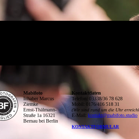
Mabifoto
Kontaktdaten
Inhaber Marcus
Telefon: 03338/36 78 628
Ziemke
Mobil: 0176/416 518 31
Ernst-Thälmann-
(Wir sind rund um die Uhr erreich
Straße 1a 16321
E-Mail:
kontakt@mabifoto.studio
Bernau bei Berlin
KONTAKTFORMULAR