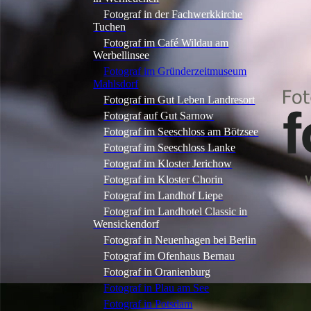
Fotograf in der Fachwerkkirche
Tuchen
Fotograf im Café Wildau am
Werbellinsee
Fotograf im Gründerzeitmuseum
Mahlsdorf
Fotograf im Gut Leben Landresort
Fotograf auf Gut Sarnow
Fotograf im Seeschloss am Bötzsee
Fotograf im Seeschloss Lanke
Fotograf im Kloster Jerichow
Fotograf im Kloster Chorin
Fotograf im Landhof Liepe
Fotograf im Landhotel Classic in
Wensickendorf
Fotograf in Neuenhagen bei Berlin
Fotograf im Ofenhaus Bernau
Fotograf in Oranienburg
Fotograf in Plau am See
Fotograf in Potsdam