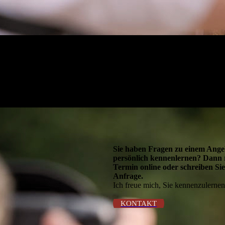
Sie haben Fragen zu einem Ange
persönlich kennenlernen? Dann r
Termin online oder schreiben Sie
Anfrage.
Ich freue mich, Sie kennenzulernen
KONTAKT